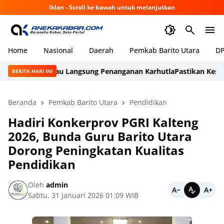
Iklan - Scroll ke bawah untuk melanjutkan
Home
Nasional
Daerah
Pemkab Barito Utara
DP
alteng, Tinjau Langsung Penanganan Karhutla
Pastikan Kesiapan 
BERITA HARI INI
Beranda
Pemkab Barito Utara
Pendidikan
Hadiri Konkerprov PGRI Kalteng
2026, Bunda Guru Barito Utara
Dorong Peningkatan Kualitas
Pendidikan
Oleh
admin
Sabtu, 31 Januari 2026 01:09 WIB