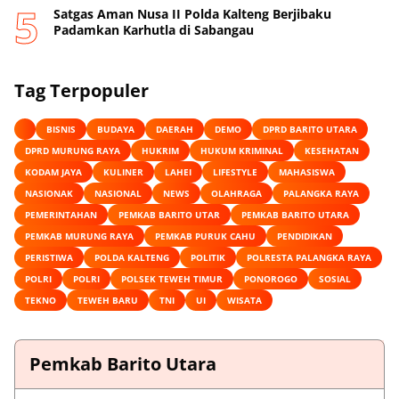
Satgas Aman Nusa II Polda Kalteng Berjibaku
Padamkan Karhutla di Sabangau
Tag Terpopuler
BISNIS
BUDAYA
DAERAH
DEMO
DPRD BARITO UTARA
DPRD MURUNG RAYA
HUKRIM
HUKUM KRIMINAL
KESEHATAN
KODAM JAYA
KULINER
LAHEI
LIFESTYLE
MAHASISWA
NASIONAK
NASIONAL
NEWS
OLAHRAGA
PALANGKA RAYA
PEMERINTAHAN
PEMKAB BARITO UTAR
PEMKAB BARITO UTARA
PEMKAB MURUNG RAYA
PEMKAB PURUK CAHU
PENDIDIKAN
PERISTIWA
POLDA KALTENG
POLITIK
POLRESTA PALANGKA RAYA
POLRI
POLRI
POLSEK TEWEH TIMUR
PONOROGO
SOSIAL
TEKNO
TEWEH BARU
TNI
UI
WISATA
Pemkab Barito Utara