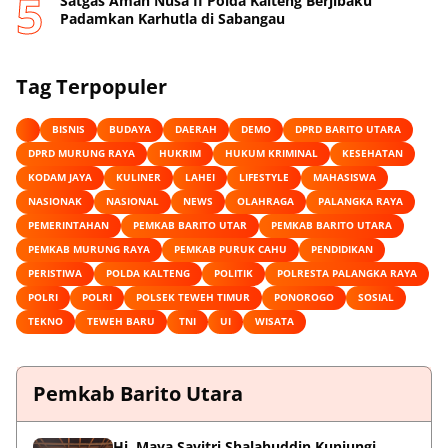
Satgas Aman Nusa II Polda Kalteng Berjibaku
Padamkan Karhutla di Sabangau
Tag Terpopuler
BISNIS
BUDAYA
DAERAH
DEMO
DPRD BARITO UTARA
DPRD MURUNG RAYA
HUKRIM
HUKUM KRIMINAL
KESEHATAN
KODAM JAYA
KULINER
LAHEI
LIFESTYLE
MAHASISWA
NASIONAK
NASIONAL
NEWS
OLAHRAGA
PALANGKA RAYA
PEMERINTAHAN
PEMKAB BARITO UTAR
PEMKAB BARITO UTARA
PEMKAB MURUNG RAYA
PEMKAB PURUK CAHU
PENDIDIKAN
PERISTIWA
POLDA KALTENG
POLITIK
POLRESTA PALANGKA RAYA
POLRI
POLRI
POLSEK TEWEH TIMUR
PONOROGO
SOSIAL
TEKNO
TEWEH BARU
TNI
UI
WISATA
Pemkab Barito Utara
Hj. Maya Savitri Shalahuddin Kunjungi