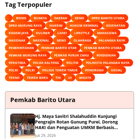
Tag Terpopuler
BISNIS
BUDAYA
DAERAH
DEMO
DPRD BARITO UTARA
DPRD MURUNG RAYA
HUKRIM
HUKUM KRIMINAL
KESEHATAN
KODAM JAYA
KULINER
LAHEI
LIFESTYLE
MAHASISWA
NASIONAK
NASIONAL
NEWS
OLAHRAGA
PALANGKA RAYA
PEMERINTAHAN
PEMKAB BARITO UTAR
PEMKAB BARITO UTARA
PEMKAB MURUNG RAYA
PEMKAB PURUK CAHU
PENDIDIKAN
PERISTIWA
POLDA KALTENG
POLITIK
POLRESTA PALANGKA RAYA
POLRI
POLRI
POLSEK TEWEH TIMUR
PONOROGO
SOSIAL
TEKNO
TEWEH BARU
TNI
UI
WISATA
Pemkab Barito Utara
Hj. Maya Savitri Shalahuddin Kunjungi
Pengrajin Rotan Gunung Purei, Dorong
HAKI dan Penguatan UMKM Berbasis
Kearifan Lokal
Juli 29, 2026