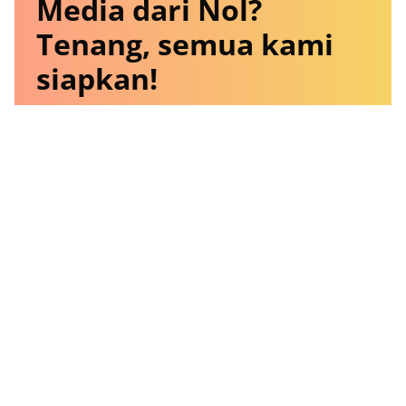
Media dari Nol?
Tenang, semua kami
siapkan!
Mulai dari legalitas usaha yang sah sampai
website modern dan responsif. Cocok untuk
UMKM, startup, komunitas, dan media online.
Mulai
Rp1.000.000
.
Pesan Sekarang