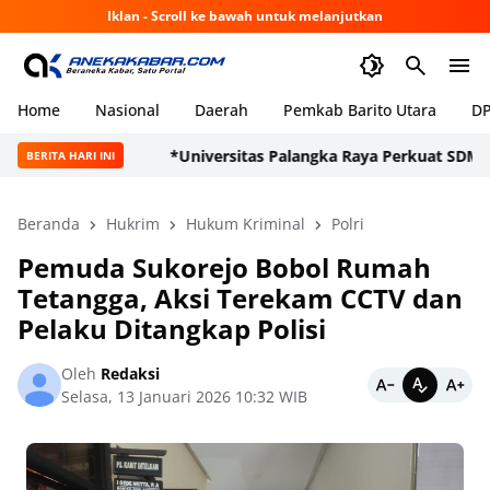
Iklan - Scroll ke bawah untuk melanjutkan
Home
Nasional
Daerah
Pemkab Barito Utara
DP
*Universitas Palangka Raya Perkuat SDM Polri L
BERITA HARI INI
Beranda
Hukrim
Hukum Kriminal
Polri
Pemuda Sukorejo Bobol Rumah
Tetangga, Aksi Terekam CCTV dan
Pelaku Ditangkap Polisi
Oleh
Redaksi
Selasa, 13 Januari 2026 10:32 WIB