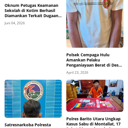
Oknum Petugas Keamanan
Sekolah di Kotim Berhasil
Diamankan Terkait Dugaan
Kekerasan Seksual terhadap
Juni 04, 2026
Anak Dibawah Umur
Polsek Cempaga Hulu
Amankan Pelaku
Penganiayaan Berat di Desa
Bukit Batu, Pasutri Alami
April 23, 2026
Luka Serius
Polres Barito Utara Ungkap
Kasus Sabu di Montallat, 17
Satresnarkoba Polresta