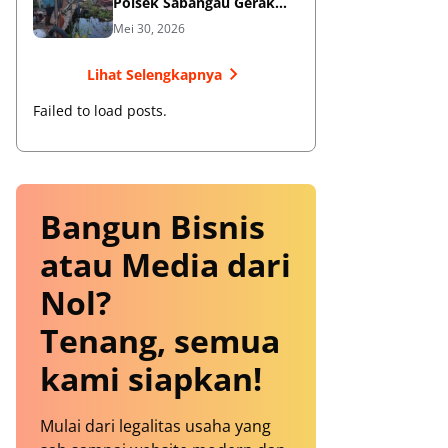
Polsek Sabangau Gerak
Cepat Datangi TKP
Mei 30, 2026
Lihat Selengkapnya
Failed to load posts.
Bangun Bisnis
atau Media dari
Nol?
Tenang, semua
kami siapkan!
Mulai dari legalitas usaha yang