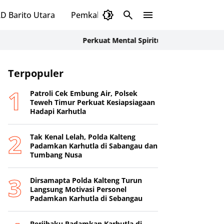
D Barito Utara
Pemkab Murung Raya
DPRD Murung
Perkuat Mental Spiritual Personel, Polda Kalteng
Terpopuler
Patroli Cek Embung Air, Polsek
Teweh Timur Perkuat Kesiapsiagaan
Hadapi Karhutla
Tak Kenal Lelah, Polda Kalteng
Padamkan Karhutla di Sabangau dan
Tumbang Nusa
Dirsamapta Polda Kalteng Turun
Langsung Motivasi Personel
Padamkan Karhutla di Sebangau
Berjibaku Padamkan Karhutla di