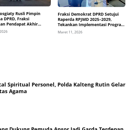
sgiaty Rusli Pimpin
Fraksi Demokrat DPRD Setujui
a DPRD, Fraksi
Raperda RPJMD 2025–2029,
an Pendapat Akhir
Tekankan Implementasi Program
025–2029
dan Peningkatan PAD
 2026
Maret 11, 2026
l Spiritual Personel, Polda Kalteng Rutin Gelar
ntas Agama
eng Dukung Pemuda Ansor Jadi Garda Terdepan