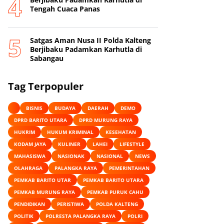
Tengah Cuaca Panas
Satgas Aman Nusa II Polda Kalteng
Berjibaku Padamkan Karhutla di
Sabangau
Tag Terpopuler
BISNIS
BUDAYA
DAERAH
DEMO
DPRD BARITO UTARA
DPRD MURUNG RAYA
HUKRIM
HUKUM KRIMINAL
KESEHATAN
KODAM JAYA
KULINER
LAHEI
LIFESTYLE
MAHASISWA
NASIONAK
NASIONAL
NEWS
OLAHRAGA
PALANGKA RAYA
PEMERINTAHAN
PEMKAB BARITO UTAR
PEMKAB BARITO UTARA
PEMKAB MURUNG RAYA
PEMKAB PURUK CAHU
PENDIDIKAN
PERISTIWA
POLDA KALTENG
POLITIK
POLRESTA PALANGKA RAYA
POLRI