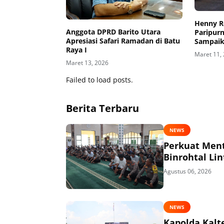
Henny Ro
Anggota DPRD Barito Utara
Paripurn
Apresiasi Safari Ramadan di Batu
Sampaik
Raya I
RPJMD 2
Maret 11,
Maret 13, 2026
Failed to load posts.
Berita Terbaru
NEWS
Perkuat Menta
Binrohtal Li
Agustus 06, 2026
NEWS
Kapolda Kalt