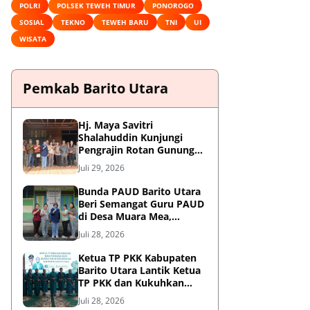
POLRI
POLSEK TEWEH TIMUR
PONOROGO
SOSIAL
TEKNO
TEWEH BARU
TNI
UI
WISATA
Pemkab Barito Utara
Hj. Maya Savitri
Shalahuddin Kunjungi
Pengrajin Rotan Gunung
Purei, Dorong HAKI dan
Juli 29, 2026
Penguatan UMKM Berbasis
Kearifan Lokal
Bunda PAUD Barito Utara
Beri Semangat Guru PAUD
di Desa Muara Mea,
Gunung Purei
Juli 28, 2026
Ketua TP PKK Kabupaten
Barito Utara Lantik Ketua
TP PKK dan Kukuhkan
Bunda PAUD 9 Kecamatan
Juli 28, 2026