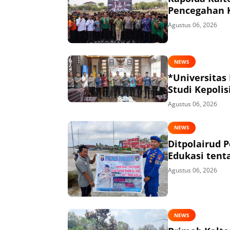
Pencegahan 
Agustus 06, 2026
NEWS
*Universitas
Studi Kepolis
Agustus 06, 2026
NEWS
Ditpolairud 
Edukasi tent
Agustus 06, 2026
NEWS