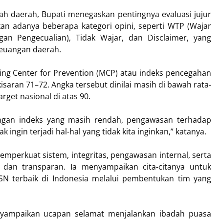
ah daerah, Bupati menegaskan pentingnya evaluasi jujur
kan adanya beberapa kategori opini, seperti WTP (Wajar
an Pengecualian), Tidak Wajar, dan Disclaimer, yang
keuangan daerah.
toring Center for Prevention (MCP) atau indeks pencegahan
saran 71–72. Angka tersebut dinilai masih di bawah rata-
arget nasional di atas 90.
engan indeks yang masih rendah, pengawasan terhadap
 ingin terjadi hal-hal yang tidak kita inginkan,” katanya.
memperkuat sistem, integritas, pengawasan internal, serta
dan transparan. Ia menyampaikan cita-citanya untuk
SN terbaik di Indonesia melalui pembentukan tim yang
nyampaikan ucapan selamat menjalankan ibadah puasa