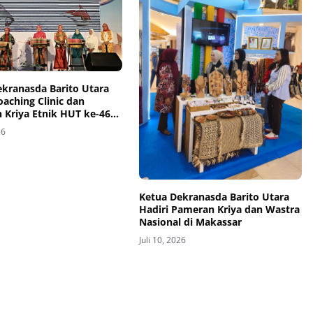
ekranasda Barito Utara
oaching Clinic dan
 Kriya Etnik HUT ke-46
s di Makassar
26
Ketua Dekranasda Barito Utara
Hadiri Pameran Kriya dan Wastra
Nasional di Makassar
Juli 10, 2026