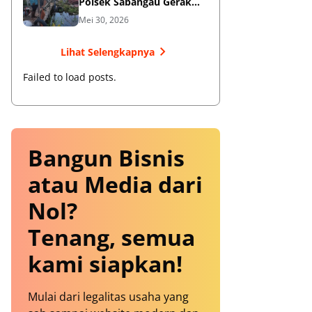
Polsek Sabangau Gerak
Cepat Datangi TKP
Mei 30, 2026
Lihat Selengkapnya
Failed to load posts.
Bangun Bisnis
atau Media dari
Nol?
Tenang, semua
kami siapkan!
Mulai dari legalitas usaha yang