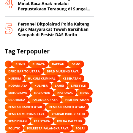
Minat Baca Anak melalui
Perpustakaan Terapung di Sungai
Mentaya
Personel Ditpolairud Polda Kalteng
Ajak Masyarakat Teweh Bersihkan
Sampah di Pesisir DAS Barito
Tag Terpopuler
BISNIS
BUDAYA
DAERAH
DEMO
DPRD BARITO UTARA
DPRD MURUNG RAYA
HUKRIM
HUKUM KRIMINAL
KESEHATAN
KODAM JAYA
KULINER
LAHEI
LIFESTYLE
MAHASISWA
NASIONAK
NASIONAL
NEWS
OLAHRAGA
PALANGKA RAYA
PEMERINTAHAN
PEMKAB BARITO UTAR
PEMKAB BARITO UTARA
PEMKAB MURUNG RAYA
PEMKAB PURUK CAHU
PENDIDIKAN
PERISTIWA
POLDA KALTENG
POLITIK
POLRESTA PALANGKA RAYA
POLRI