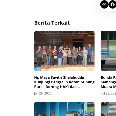
Berita Terkait
Hj. Maya Savitri Shalahuddin
Bunda P
Kunjungi Pengrajin Rotan Gunung
Semanga
Purei, Dorong HAKI dan
Muara M
Penguatan UMKM Berbasis
Juli 29, 2026
Juli 28, 20
Kearifan Lokal