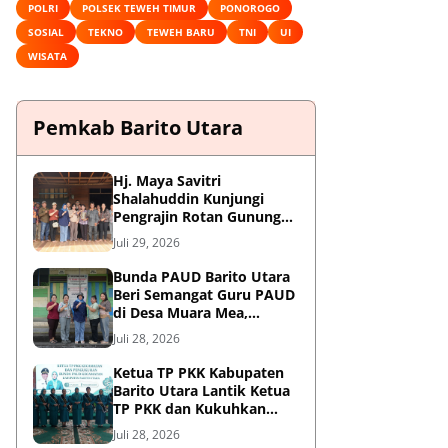
POLRI
POLSEK TEWEH TIMUR
PONOROGO
SOSIAL
TEKNO
TEWEH BARU
TNI
UI
WISATA
Pemkab Barito Utara
Hj. Maya Savitri
Shalahuddin Kunjungi
Pengrajin Rotan Gunung
Purei, Dorong HAKI dan
Juli 29, 2026
Penguatan UMKM Berbasis
Kearifan Lokal
Bunda PAUD Barito Utara
Beri Semangat Guru PAUD
di Desa Muara Mea,
Gunung Purei
Juli 28, 2026
Ketua TP PKK Kabupaten
Barito Utara Lantik Ketua
TP PKK dan Kukuhkan
Bunda PAUD 9 Kecamatan
Juli 28, 2026