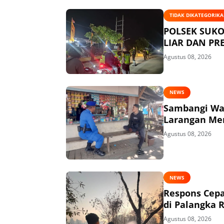
TIDAK DIKATEGORIK
POLSEK SUKO
LIAR DAN P
Agustus 08, 2026
NEWS
Sambangi War
Larangan Me
Agustus 08, 2026
NEWS
Respons Cepa
di Palangka 
Agustus 08, 2026