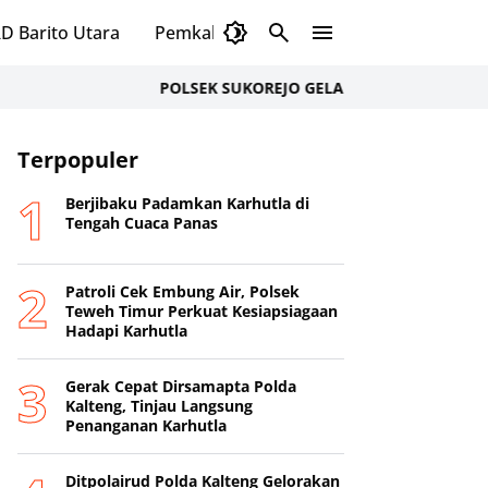
D Barito Utara
Pemkab Murung Raya
DPRD Murung
POLSEK SUKOREJO GELAR CIPTA KONDISI ANTISIPAS
Terpopuler
Berjibaku Padamkan Karhutla di
Tengah Cuaca Panas
Patroli Cek Embung Air, Polsek
Teweh Timur Perkuat Kesiapsiagaan
Hadapi Karhutla
Gerak Cepat Dirsamapta Polda
Kalteng, Tinjau Langsung
Penanganan Karhutla
Ditpolairud Polda Kalteng Gelorakan