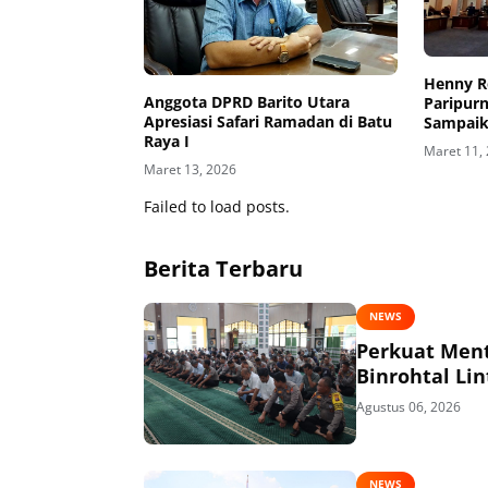
Henny Ro
Anggota DPRD Barito Utara
Paripurn
Apresiasi Safari Ramadan di Batu
Sampaik
Raya I
RPJMD 2
Maret 11,
Maret 13, 2026
Failed to load posts.
Berita Terbaru
NEWS
Perkuat Menta
Binrohtal Li
Agustus 06, 2026
NEWS