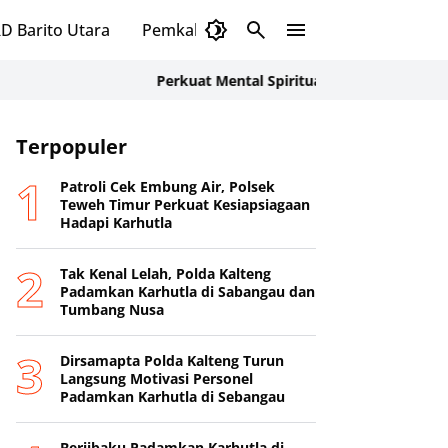
D Barito Utara
Pemkab Murung Raya
DPRD Murung
Perkuat Mental Spiritual Personel, Polda Kalteng R
Terpopuler
Patroli Cek Embung Air, Polsek
Teweh Timur Perkuat Kesiapsiagaan
Hadapi Karhutla
Tak Kenal Lelah, Polda Kalteng
Padamkan Karhutla di Sabangau dan
Tumbang Nusa
Dirsamapta Polda Kalteng Turun
Langsung Motivasi Personel
Padamkan Karhutla di Sebangau
Berjibaku Padamkan Karhutla di