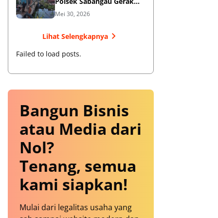
Polsek Sabangau Gerak
Cepat Datangi TKP
Mei 30, 2026
Lihat Selengkapnya
Failed to load posts.
Bangun Bisnis
atau Media dari
Nol?
Tenang, semua
kami siapkan!
Mulai dari legalitas usaha yang