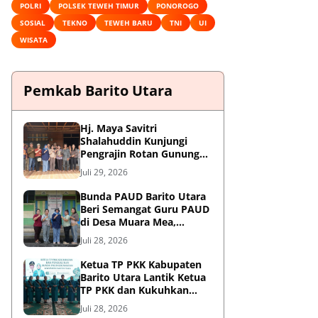
POLRI
POLSEK TEWEH TIMUR
PONOROGO
SOSIAL
TEKNO
TEWEH BARU
TNI
UI
WISATA
Pemkab Barito Utara
Hj. Maya Savitri
Shalahuddin Kunjungi
Pengrajin Rotan Gunung
Purei, Dorong HAKI dan
Juli 29, 2026
Penguatan UMKM Berbasis
Kearifan Lokal
Bunda PAUD Barito Utara
Beri Semangat Guru PAUD
di Desa Muara Mea,
Gunung Purei
Juli 28, 2026
Ketua TP PKK Kabupaten
Barito Utara Lantik Ketua
TP PKK dan Kukuhkan
Bunda PAUD 9 Kecamatan
Juli 28, 2026