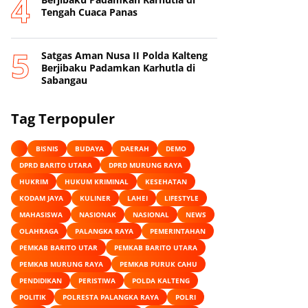
Tengah Cuaca Panas
Satgas Aman Nusa II Polda Kalteng
Berjibaku Padamkan Karhutla di
Sabangau
Tag Terpopuler
BISNIS
BUDAYA
DAERAH
DEMO
DPRD BARITO UTARA
DPRD MURUNG RAYA
HUKRIM
HUKUM KRIMINAL
KESEHATAN
KODAM JAYA
KULINER
LAHEI
LIFESTYLE
MAHASISWA
NASIONAK
NASIONAL
NEWS
OLAHRAGA
PALANGKA RAYA
PEMERINTAHAN
PEMKAB BARITO UTAR
PEMKAB BARITO UTARA
PEMKAB MURUNG RAYA
PEMKAB PURUK CAHU
PENDIDIKAN
PERISTIWA
POLDA KALTENG
POLITIK
POLRESTA PALANGKA RAYA
POLRI