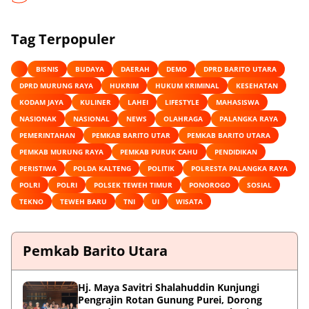
Tag Terpopuler
BISNIS
BUDAYA
DAERAH
DEMO
DPRD BARITO UTARA
DPRD MURUNG RAYA
HUKRIM
HUKUM KRIMINAL
KESEHATAN
KODAM JAYA
KULINER
LAHEI
LIFESTYLE
MAHASISWA
NASIONAK
NASIONAL
NEWS
OLAHRAGA
PALANGKA RAYA
PEMERINTAHAN
PEMKAB BARITO UTAR
PEMKAB BARITO UTARA
PEMKAB MURUNG RAYA
PEMKAB PURUK CAHU
PENDIDIKAN
PERISTIWA
POLDA KALTENG
POLITIK
POLRESTA PALANGKA RAYA
POLRI
POLRI
POLSEK TEWEH TIMUR
PONOROGO
SOSIAL
TEKNO
TEWEH BARU
TNI
UI
WISATA
Pemkab Barito Utara
Hj. Maya Savitri Shalahuddin Kunjungi
Pengrajin Rotan Gunung Purei, Dorong