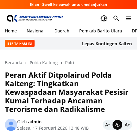
Iklan - Scroll ke bawah untuk melanjutkan
Home
Nasional
Daerah
Pemkab Barito Utara
DP
Lepas Kontingen Kalteng ke J
BERITA HARI INI
Beranda
Polda Kalteng
Polri
Peran Aktif Ditpolairud Polda
Kalteng: Tingkatkan
Kewaspadaan Masyarakat Pesisir
Kumai Terhadap Ancaman
Terorisme dan Radikalisme
Oleh
admin
Selasa, 17 Februari 2026 13:48 WIB