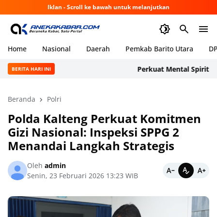
Iklan - Scroll ke bawah untuk melanjutkan
Home
Nasional
Daerah
Pemkab Barito Utara
DP
Perkuat Mental Spiritual Per
BERITA HARI INI
Beranda
Polri
Polda Kalteng Perkuat Komitmen
Gizi Nasional: Inspeksi SPPG 2
Menandai Langkah Strategis
Oleh
admin
Senin, 23 Februari 2026 13:23 WIB