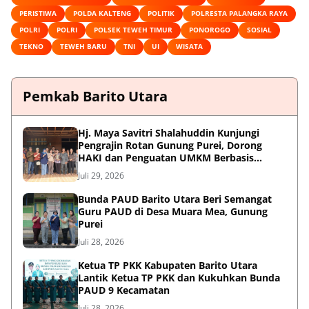
PERISTIWA
POLDA KALTENG
POLITIK
POLRESTA PALANGKA RAYA
POLRI
POLRI
POLSEK TEWEH TIMUR
PONOROGO
SOSIAL
TEKNO
TEWEH BARU
TNI
UI
WISATA
Pemkab Barito Utara
Hj. Maya Savitri Shalahuddin Kunjungi
Pengrajin Rotan Gunung Purei, Dorong
HAKI dan Penguatan UMKM Berbasis
Kearifan Lokal
Juli 29, 2026
Bunda PAUD Barito Utara Beri Semangat
Guru PAUD di Desa Muara Mea, Gunung
Purei
Juli 28, 2026
Ketua TP PKK Kabupaten Barito Utara
Lantik Ketua TP PKK dan Kukuhkan Bunda
PAUD 9 Kecamatan
Juli 28, 2026