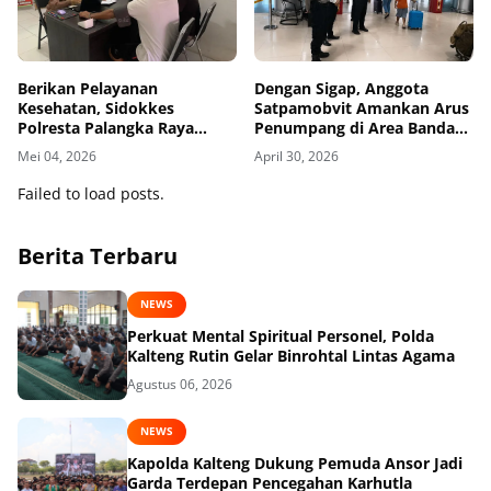
Berikan Pelayanan
Dengan Sigap, Anggota
Kesehatan, Sidokkes
Satpamobvit Amankan Arus
Polresta Palangka Raya
Penumpang di Area Bandara
Layani Personel dan
Tjilik Riwut
Mei 04, 2026
April 30, 2026
Masyarakat
Failed to load posts.
Berita Terbaru
NEWS
Perkuat Mental Spiritual Personel, Polda
Kalteng Rutin Gelar Binrohtal Lintas Agama
Agustus 06, 2026
NEWS
Kapolda Kalteng Dukung Pemuda Ansor Jadi
Garda Terdepan Pencegahan Karhutla