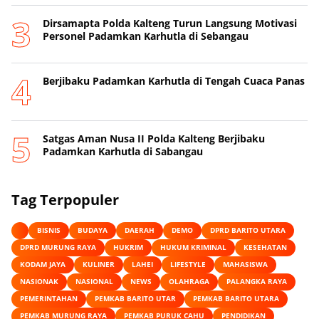
Dirsamapta Polda Kalteng Turun Langsung Motivasi
Personel Padamkan Karhutla di Sebangau
Berjibaku Padamkan Karhutla di Tengah Cuaca Panas
Satgas Aman Nusa II Polda Kalteng Berjibaku
Padamkan Karhutla di Sabangau
Tag Terpopuler
BISNIS
BUDAYA
DAERAH
DEMO
DPRD BARITO UTARA
DPRD MURUNG RAYA
HUKRIM
HUKUM KRIMINAL
KESEHATAN
KODAM JAYA
KULINER
LAHEI
LIFESTYLE
MAHASISWA
NASIONAK
NASIONAL
NEWS
OLAHRAGA
PALANGKA RAYA
PEMERINTAHAN
PEMKAB BARITO UTAR
PEMKAB BARITO UTARA
PEMKAB MURUNG RAYA
PEMKAB PURUK CAHU
PENDIDIKAN