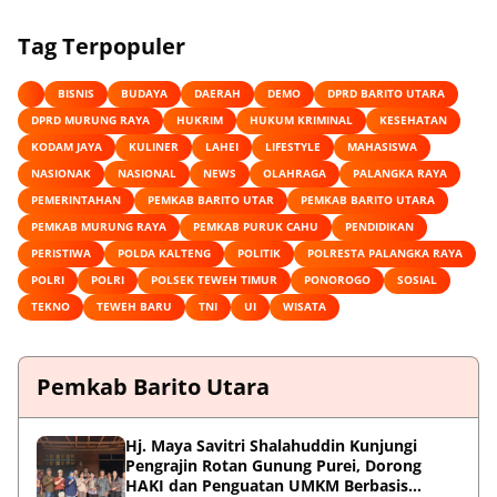
Tag Terpopuler
BISNIS
BUDAYA
DAERAH
DEMO
DPRD BARITO UTARA
DPRD MURUNG RAYA
HUKRIM
HUKUM KRIMINAL
KESEHATAN
KODAM JAYA
KULINER
LAHEI
LIFESTYLE
MAHASISWA
NASIONAK
NASIONAL
NEWS
OLAHRAGA
PALANGKA RAYA
PEMERINTAHAN
PEMKAB BARITO UTAR
PEMKAB BARITO UTARA
PEMKAB MURUNG RAYA
PEMKAB PURUK CAHU
PENDIDIKAN
PERISTIWA
POLDA KALTENG
POLITIK
POLRESTA PALANGKA RAYA
POLRI
POLRI
POLSEK TEWEH TIMUR
PONOROGO
SOSIAL
TEKNO
TEWEH BARU
TNI
UI
WISATA
Pemkab Barito Utara
Hj. Maya Savitri Shalahuddin Kunjungi
Pengrajin Rotan Gunung Purei, Dorong
HAKI dan Penguatan UMKM Berbasis