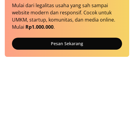
Mulai dari legalitas usaha yang sah sampai
website modern dan responsif. Cocok untuk
UMKM, startup, komunitas, dan media online.
Mulai
Rp1.000.000
.
Pesan Sekarang
Tentang Kami
Kontak
Redaksi
Pedoman Media Siber
Metodologi Riset
Workstation
Disclaimer
Syarat & Ketentuan
Privacy
Kode Etik
Transparency Report