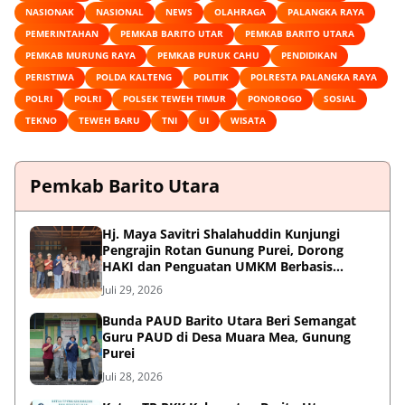
NASIONAK
NASIONAL
NEWS
OLAHRAGA
PALANGKA RAYA
PEMERINTAHAN
PEMKAB BARITO UTAR
PEMKAB BARITO UTARA
PEMKAB MURUNG RAYA
PEMKAB PURUK CAHU
PENDIDIKAN
PERISTIWA
POLDA KALTENG
POLITIK
POLRESTA PALANGKA RAYA
POLRI
POLRI
POLSEK TEWEH TIMUR
PONOROGO
SOSIAL
TEKNO
TEWEH BARU
TNI
UI
WISATA
Pemkab Barito Utara
Hj. Maya Savitri Shalahuddin Kunjungi
Pengrajin Rotan Gunung Purei, Dorong
HAKI dan Penguatan UMKM Berbasis
Kearifan Lokal
Juli 29, 2026
Bunda PAUD Barito Utara Beri Semangat
Guru PAUD di Desa Muara Mea, Gunung
Purei
Juli 28, 2026