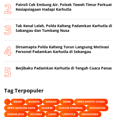
Patroli Cek Embung Air, Polsek Teweh Timur Perkuat
Kesiapsiagaan Hadapi Karhutla
Tak Kenal Lelah, Polda Kalteng Padamkan Karhutla di
Sabangau dan Tumbang Nusa
Dirsamapta Polda Kalteng Turun Langsung Motivasi
Personel Padamkan Karhutla di Sebangau
Berjibaku Padamkan Karhutla di Tengah Cuaca Panas
Tag Terpopuler
BISNIS
BUDAYA
DAERAH
DEMO
DPRD BARITO UTARA
DPRD MURUNG RAYA
HUKRIM
HUKUM KRIMINAL
KESEHATAN
KODAM JAYA
KULINER
LAHEI
LIFESTYLE
MAHASISWA