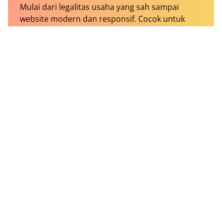
Mulai dari legalitas usaha yang sah sampai
website modern dan responsif. Cocok untuk
UMKM, startup, komunitas, dan media online.
Mulai
Rp1.000.000
.
Pesan Sekarang
Tentang Kami
Kontak
Redaksi
Pedoman Media Siber
Metodologi Riset
Workstation
Disclaimer
Syarat & Ketentuan
Privacy
Kode Etik
Transparency Report