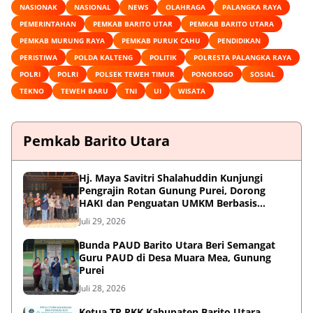
NASIONAK
NASIONAL
NEWS
OLAHRAGA
PALANGKA RAYA
PEMERINTAHAN
PEMKAB BARITO UTAR
PEMKAB BARITO UTARA
PEMKAB MURUNG RAYA
PEMKAB PURUK CAHU
PENDIDIKAN
PERISTIWA
POLDA KALTENG
POLITIK
POLRESTA PALANGKA RAYA
POLRI
POLRI
POLSEK TEWEH TIMUR
PONOROGO
SOSIAL
TEKNO
TEWEH BARU
TNI
UI
WISATA
Pemkab Barito Utara
Hj. Maya Savitri Shalahuddin Kunjungi
Pengrajin Rotan Gunung Purei, Dorong
HAKI dan Penguatan UMKM Berbasis
Kearifan Lokal
Juli 29, 2026
Bunda PAUD Barito Utara Beri Semangat
Guru PAUD di Desa Muara Mea, Gunung
Purei
Juli 28, 2026
Ketua TP PKK Kabupaten Barito Utara