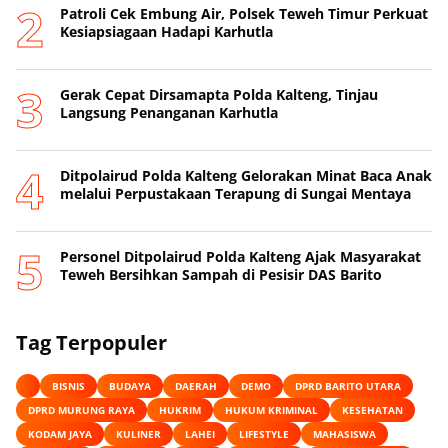
Patroli Cek Embung Air, Polsek Teweh Timur Perkuat
Kesiapsiagaan Hadapi Karhutla
Gerak Cepat Dirsamapta Polda Kalteng, Tinjau
Langsung Penanganan Karhutla
Ditpolairud Polda Kalteng Gelorakan Minat Baca Anak
melalui Perpustakaan Terapung di Sungai Mentaya
Personel Ditpolairud Polda Kalteng Ajak Masyarakat
Teweh Bersihkan Sampah di Pesisir DAS Barito
Tag Terpopuler
BISNIS
BUDAYA
DAERAH
DEMO
DPRD BARITO UTARA
DPRD MURUNG RAYA
HUKRIM
HUKUM KRIMINAL
KESEHATAN
KODAM JAYA
KULINER
LAHEI
LIFESTYLE
MAHASISWA