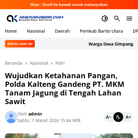
Iklan - Scroll ke bawah untuk melanjutkan
Home
Nasional
Daerah
Pemkab Barito Utara
DP
Warga Desa Simpang Bingku
BERITA HARI INI
Beranda
Nasional
Polri
Wujudkan Ketahanan Pangan,
Polda Kalteng Gandeng PT. MKM
Tanam Jagung di Tengah Lahan
Sawit
Oleh
admin
Sabtu, 7 Maret 2026 15:44 WIB