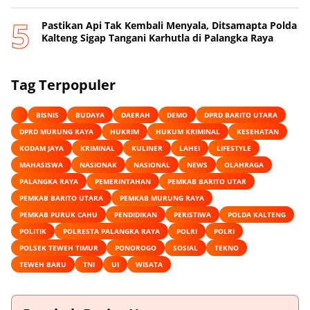
Pastikan Api Tak Kembali Menyala, Ditsamapta Polda
Kalteng Sigap Tangani Karhutla di Palangka Raya
Tag Terpopuler
BISNIS
BUDAYA
DAERAH
DEMO
DPRD BARITO UTARA
DPRD MURUNG RAYA
HUKRIM
HUKUM KRIMINAL
KESEHATAN
KODAM JAYA
KRIMINAL
KULINER
LAHEI
LIFESTYLE
MAHASISWA
NASIONAK
NASIONAL
NEWS
OLAHRAGA
PALANGKA RAYA
PEMERINTAHAN
PEMKAB BARITO UTAR
PEMKAB BARITO UTARA
PEMKAB MURUNG RAYA
PEMKAB PURUK CAHU
PENDIDIKAN
PERISTIWA
POLDA KALTENG
POLITIK
POLRESTA PALANGKA RAYA
POLRI
POLRI
POLSEK TEWEH TIMUR
PONOROGO
SOSIAL
TEKNO
TEWEH BARU
TNI
UI
WISATA