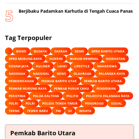
Berjibaku Padamkan Karhutla di Tengah Cuaca Panas
Tag Terpopuler
BISNIS
BUDAYA
DAERAH
DEMO
DPRD BARITO UTARA
DPRD MURUNG RAYA
HUKRIM
HUKUM KRIMINAL
KESEHATAN
KODAM JAYA
KULINER
LAHEI
LIFESTYLE
MAHASISWA
NASIONAK
NASIONAL
NEWS
OLAHRAGA
PALANGKA RAYA
PEMERINTAHAN
PEMKAB BARITO UTAR
PEMKAB BARITO UTARA
PEMKAB MURUNG RAYA
PEMKAB PURUK CAHU
PENDIDIKAN
PERISTIWA
POLDA KALTENG
POLITIK
POLRESTA PALANGKA RAYA
POLRI
POLRI
POLSEK TEWEH TIMUR
PONOROGO
SOSIAL
TEKNO
TEWEH BARU
TNI
UI
WISATA
Pemkab Barito Utara