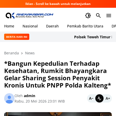
Iklan - Scroll ke bawah untuk melanjutkan
Home
Nasional
Daerah
Pemkab Barito Utara
DP
Polsek Teweh Timur Pasang
BERITA HARI INI
Beranda
News
*Bangun Kepedulian Terhadap
Kesehatan, Rumkit Bhayangkara
Gelar Sharing Session Penyakit
Kronis Untuk PNPP Polda Kalteng*
Oleh
admin
Rabu, 20 Mei 2026 23:01 WIB