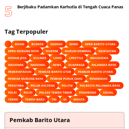
Berjibaku Padamkan Karhutla di Tengah Cuaca Panas
Tag Terpopuler
BISNIS
BUDAYA
DAERAH
DEMO
DPRD BARITO UTARA
DPRD MURUNG RAYA
HUKRIM
HUKUM KRIMINAL
KESEHATAN
KODAM JAYA
KULINER
LAHEI
LIFESTYLE
MAHASISWA
NASIONAK
NASIONAL
NEWS
OLAHRAGA
PALANGKA RAYA
PEMERINTAHAN
PEMKAB BARITO UTAR
PEMKAB BARITO UTARA
PEMKAB MURUNG RAYA
PEMKAB PURUK CAHU
PENDIDIKAN
PERISTIWA
POLDA KALTENG
POLITIK
POLRESTA PALANGKA RAYA
POLRI
POLRI
POLSEK TEWEH TIMUR
PONOROGO
SOSIAL
TEKNO
TEWEH BARU
TNI
UI
WISATA
Pemkab Barito Utara