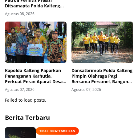
Patroli Perintis Presisi
Ditsamapta Polda Kalteng
Intensifkan Patroli
Agustus 08, 2026
Harkamtibmas
Kapolda Kalteng Paparkan
Dansatbrimob Polda Kalteng
Penanganan Karhutla,
Pimpin Olahraga Pagi
Perkuat Peran Aparat Desa
Bersama Personel, Bangun
dalam Pencegahan
Kebersamaan Lewat Lari ke
Agustus 07, 2026
Agustus 07, 2026
Bukit Baranahu
Failed to load posts.
Berita Terbaru
TIDAK DIKATEGORIKAN