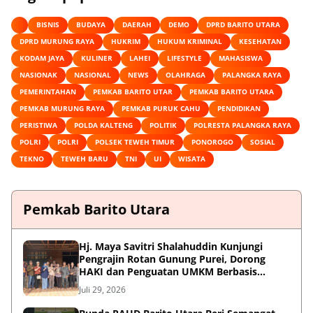
BISNIS
BUDAYA
DAERAH
DEMO
DPRD BARITO UTARA
DPRD MURUNG RAYA
HUKRIM
HUKUM KRIMINAL
KESEHATAN
KODAM JAYA
KULINER
LAHEI
LIFESTYLE
MAHASISWA
NASIONAK
NASIONAL
NEWS
OLAHRAGA
PALANGKA RAYA
PEMERINTAHAN
PEMKAB BARITO UTAR
PEMKAB BARITO UTARA
PEMKAB MURUNG RAYA
PEMKAB PURUK CAHU
PENDIDIKAN
PERISTIWA
POLDA KALTENG
POLITIK
POLRESTA PALANGKA RAYA
POLRI
POLRI
POLSEK TEWEH TIMUR
PONOROGO
SOSIAL
TEKNO
TEWEH BARU
TNI
UI
WISATA
Pemkab Barito Utara
Hj. Maya Savitri Shalahuddin Kunjungi
Pengrajin Rotan Gunung Purei, Dorong
HAKI dan Penguatan UMKM Berbasis
Kearifan Lokal
Juli 29, 2026