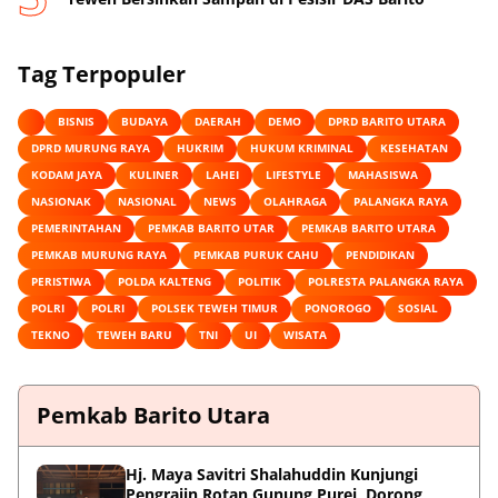
Tag Terpopuler
BISNIS
BUDAYA
DAERAH
DEMO
DPRD BARITO UTARA
DPRD MURUNG RAYA
HUKRIM
HUKUM KRIMINAL
KESEHATAN
KODAM JAYA
KULINER
LAHEI
LIFESTYLE
MAHASISWA
NASIONAK
NASIONAL
NEWS
OLAHRAGA
PALANGKA RAYA
PEMERINTAHAN
PEMKAB BARITO UTAR
PEMKAB BARITO UTARA
PEMKAB MURUNG RAYA
PEMKAB PURUK CAHU
PENDIDIKAN
PERISTIWA
POLDA KALTENG
POLITIK
POLRESTA PALANGKA RAYA
POLRI
POLRI
POLSEK TEWEH TIMUR
PONOROGO
SOSIAL
TEKNO
TEWEH BARU
TNI
UI
WISATA
Pemkab Barito Utara
Hj. Maya Savitri Shalahuddin Kunjungi
Pengrajin Rotan Gunung Purei, Dorong