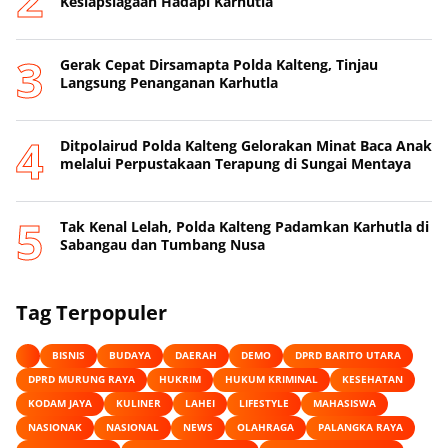
Kesiapsiagaan Hadapi Karhutla
Gerak Cepat Dirsamapta Polda Kalteng, Tinjau
Langsung Penanganan Karhutla
Ditpolairud Polda Kalteng Gelorakan Minat Baca Anak
melalui Perpustakaan Terapung di Sungai Mentaya
Tak Kenal Lelah, Polda Kalteng Padamkan Karhutla di
Sabangau dan Tumbang Nusa
Tag Terpopuler
BISNIS
BUDAYA
DAERAH
DEMO
DPRD BARITO UTARA
DPRD MURUNG RAYA
HUKRIM
HUKUM KRIMINAL
KESEHATAN
KODAM JAYA
KULINER
LAHEI
LIFESTYLE
MAHASISWA
NASIONAK
NASIONAL
NEWS
OLAHRAGA
PALANGKA RAYA