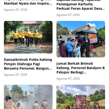
Manfaat Nyata dan Inspiratif
Penanganan Karhutla,
Bagi Siswa di Sekolah Rakyat
Perkuat Peran Aparat Desa
Agustus 07, 2026
dalam Pencegahan
Agustus 07, 2026
Dansatbrimob Polda Kalteng
Jumat Berkah Brimob
Pimpin Olahraga Pagi
Kalteng, Personel Batalyon B
Bersama Personel, Bangun
Pelopor Berbagi
Kebersamaan Lewat Lari ke
Agustus 07, 2026
Kebahagiaan Bersama
Bukit Baranahu
Agustus 07, 2026
Jamaah Masjid Al-Amin