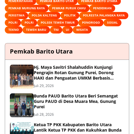
PEMERINTAHAN
PEMKAB BARITO UTAR
PEMKAB BARITO UTARA
PEMKAB MURUNG RAYA
PEMKAB PURUK CAHU
PENDIDIKAN
PERISTIWA
POLDA KALTENG
POLITIK
POLRESTA PALANGKA RAYA
POLRI
POLRI
POLSEK TEWEH TIMUR
PONOROGO
SOSIAL
TEKNO
TEWEH BARU
TNI
UI
WISATA
Pemkab Barito Utara
Hj. Maya Savitri Shalahuddin Kunjungi
Pengrajin Rotan Gunung Purei, Dorong
HAKI dan Penguatan UMKM Berbasis
Kearifan Lokal
Juli 29, 2026
Bunda PAUD Barito Utara Beri Semangat
Guru PAUD di Desa Muara Mea, Gunung
Purei
Juli 28, 2026
Ketua TP PKK Kabupaten Barito Utara
Lantik Ketua TP PKK dan Kukuhkan Bunda