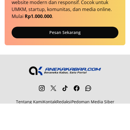
website modern dan responsif. Cocok untuk
UMKM, startup, komunitas, dan media online.
Mulai
Rp1.000.000
.
Pesan Sekarang
Tentang Kami
Kontak
Redaksi
Pedoman Media Siber
Metodologi Riset
Workstation
Disclaimer
Syarat & Ketentuan
Privacy
Kode Etik
Transparency Report
© 2026
MITRAJASAKREATIF
. All rights reserved.