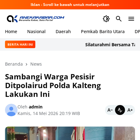
Iklan - Scroll ke bawah untuk melanjutkan
Home
Nasional
Daerah
Pemkab Barito Utara
DP
Silaturahmi Bersama Taruna A
BERITA HARI INI
Beranda
News
Sambangi Warga Pesisir
Ditpolairud Polda Kalteng
Lakukan Ini
Oleh
admin
Kamis, 14 Mei 2026 20:19 WIB