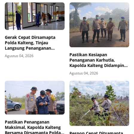
Gerak Cepat Dirsamapta
Polda Kalteng, Tinjau
Langsung Penanganan
Karhutla
Pastikan Kesiapan
Agustus 04, 2026
Penanganan Karhutla,
Kapolda Kalteng Didampingi
Dirsamapta Beserta PJU
Agustus 04, 2026
Polda Kalteng Tinjau Titik
Api dan Pos Satgas di
Kotawaringin Timur
Pastikan Penanganan
Maksimal, Kapolda Kalteng
Bersama Dirsamapta Polda
Respon Cepat Ditsamapta