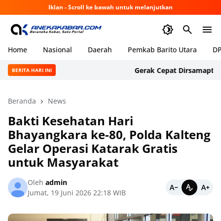
Iklan - Scroll ke bawah untuk melanjutkan
Home
Nasional
Daerah
Pemkab Barito Utara
DP
Gerak Cepat Dirsamapta Polda
BERITA HARI INI
Beranda
News
Bakti Kesehatan Hari
Bhayangkara ke-80, Polda Kalteng
Gelar Operasi Katarak Gratis
untuk Masyarakat
Oleh
admin
Jumat, 19 Juni 2026 22:18 WIB