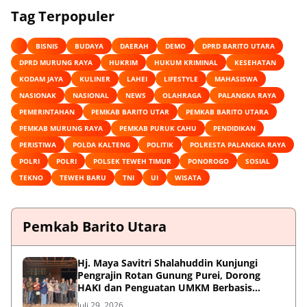
Tag Terpopuler
BISNIS
BUDAYA
DAERAH
DEMO
DPRD BARITO UTARA
DPRD MURUNG RAYA
HUKRIM
HUKUM KRIMINAL
KESEHATAN
KODAM JAYA
KULINER
LAHEI
LIFESTYLE
MAHASISWA
NASIONAK
NASIONAL
NEWS
OLAHRAGA
PALANGKA RAYA
PEMERINTAHAN
PEMKAB BARITO UTAR
PEMKAB BARITO UTARA
PEMKAB MURUNG RAYA
PEMKAB PURUK CAHU
PENDIDIKAN
PERISTIWA
POLDA KALTENG
POLITIK
POLRESTA PALANGKA RAYA
POLRI
POLRI
POLSEK TEWEH TIMUR
PONOROGO
SOSIAL
TEKNO
TEWEH BARU
TNI
UI
WISATA
Pemkab Barito Utara
Hj. Maya Savitri Shalahuddin Kunjungi
Pengrajin Rotan Gunung Purei, Dorong
HAKI dan Penguatan UMKM Berbasis
Kearifan Lokal
Juli 29, 2026