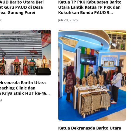
AUD Barito Utara Beri
Ketua TP PKK Kabupaten Barito
t Guru PAUD di Desa
Utara Lantik Ketua TP PKK dan
ea, Gunung Purei
Kukuhkan Bunda PAUD 9
Kecamatan
26
Juli 28, 2026
ekranasda Barito Utara
oaching Clinic dan
 Kriya Etnik HUT ke-46
s di Makassar
26
Ketua Dekranasda Barito Utara