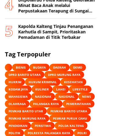
Minat Baca Anak melalui
Perpustakaan Terapung di Sungai
Mentaya
Kapolda Kalteng Tinjau Penanganan
Karhutla di Sampit, Prioritaskan
Pemadaman di Titik Terbakar
Tag Terpopuler
BISNIS
BUDAYA
DAERAH
DEMO
DPRD BARITO UTARA
DPRD MURUNG RAYA
HUKRIM
HUKUM KRIMINAL
KESEHATAN
KODAM JAYA
KULINER
LAHEI
LIFESTYLE
MAHASISWA
NASIONAK
NASIONAL
NEWS
OLAHRAGA
PALANGKA RAYA
PEMERINTAHAN
PEMKAB BARITO UTAR
PEMKAB BARITO UTARA
PEMKAB MURUNG RAYA
PEMKAB PURUK CAHU
PENDIDIKAN
PERISTIWA
POLDA KALTENG
POLITIK
POLRESTA PALANGKA RAYA
POLRI