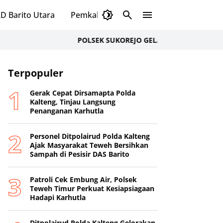
D Barito Utara
Pemkab Murung Raya
DPRD Murung
POLSEK SUKOREJO GELAR CIPTA KONDISI ANTISIP
Terpopuler
Gerak Cepat Dirsamapta Polda
Kalteng, Tinjau Langsung
Penanganan Karhutla
Personel Ditpolairud Polda Kalteng
Ajak Masyarakat Teweh Bersihkan
Sampah di Pesisir DAS Barito
Patroli Cek Embung Air, Polsek
Teweh Timur Perkuat Kesiapsiagaan
Hadapi Karhutla
Ditpolairud Polda Kalteng Gelorakan