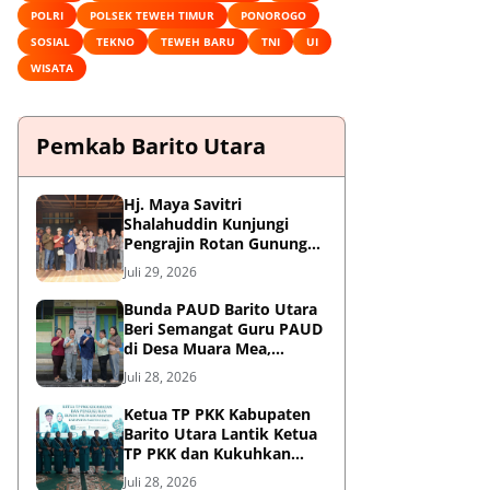
POLRI
POLSEK TEWEH TIMUR
PONOROGO
SOSIAL
TEKNO
TEWEH BARU
TNI
UI
WISATA
Pemkab Barito Utara
Hj. Maya Savitri
Shalahuddin Kunjungi
Pengrajin Rotan Gunung
Purei, Dorong HAKI dan
Juli 29, 2026
Penguatan UMKM Berbasis
Kearifan Lokal
Bunda PAUD Barito Utara
Beri Semangat Guru PAUD
di Desa Muara Mea,
Gunung Purei
Juli 28, 2026
Ketua TP PKK Kabupaten
Barito Utara Lantik Ketua
TP PKK dan Kukuhkan
Bunda PAUD 9 Kecamatan
Juli 28, 2026