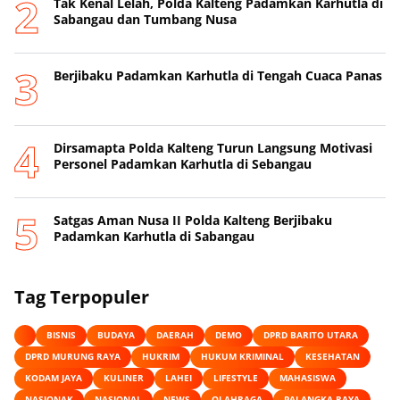
Tak Kenal Lelah, Polda Kalteng Padamkan Karhutla di
Sabangau dan Tumbang Nusa
Berjibaku Padamkan Karhutla di Tengah Cuaca Panas
Dirsamapta Polda Kalteng Turun Langsung Motivasi
Personel Padamkan Karhutla di Sebangau
Satgas Aman Nusa II Polda Kalteng Berjibaku
Padamkan Karhutla di Sabangau
Tag Terpopuler
BISNIS
BUDAYA
DAERAH
DEMO
DPRD BARITO UTARA
DPRD MURUNG RAYA
HUKRIM
HUKUM KRIMINAL
KESEHATAN
KODAM JAYA
KULINER
LAHEI
LIFESTYLE
MAHASISWA
NASIONAK
NASIONAL
NEWS
OLAHRAGA
PALANGKA RAYA