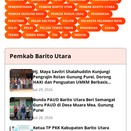
PEMERINTAHAN
PEMKAB BARITO UTAR
PEMKAB BARITO UTARA
PEMKAB MURUNG RAYA
PEMKAB PURUK CAHU
PENDIDIKAN
PERISTIWA
POLDA KALTENG
POLITIK
POLRESTA PALANGKA RAYA
POLRI
POLRI
POLSEK TEWEH TIMUR
PONOROGO
SOSIAL
TEKNO
TEWEH BARU
TNI
UI
WISATA
Pemkab Barito Utara
Hj. Maya Savitri Shalahuddin Kunjungi
Pengrajin Rotan Gunung Purei, Dorong
HAKI dan Penguatan UMKM Berbasis
Kearifan Lokal
Juli 29, 2026
Bunda PAUD Barito Utara Beri Semangat
Guru PAUD di Desa Muara Mea, Gunung
Purei
Juli 28, 2026
Ketua TP PKK Kabupaten Barito Utara