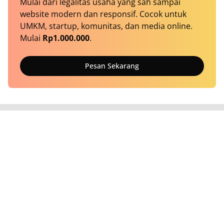
Mulai dari legalitas usaha yang sah sampai
website modern dan responsif. Cocok untuk
UMKM, startup, komunitas, dan media online.
Mulai
Rp1.000.000
.
Pesan Sekarang
Tentang Kami
Kontak
Redaksi
Pedoman Media Siber
Metodologi Riset
Workstation
Disclaimer
Syarat & Ketentuan
Privacy
Kode Etik
Transparency Report