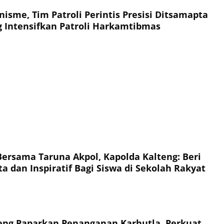
isme, Tim Patroli Perintis Presisi Ditsamapta
g Intensifkan Patroli Harkamtibmas
Bersama Taruna Akpol, Kapolda Kalteng: Beri
a dan Inspiratif Bagi Siswa di Sekolah Rakyat
eng Paparkan Penanganan Karhutla, Perkuat