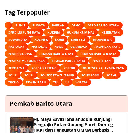
Tag Terpopuler
BISNIS
BUDAYA
DAERAH
DEMO
DPRD BARITO UTARA
DPRD MURUNG RAYA
HUKRIM
HUKUM KRIMINAL
KESEHATAN
KODAM JAYA
KULINER
LAHEI
LIFESTYLE
MAHASISWA
NASIONAK
NASIONAL
NEWS
OLAHRAGA
PALANGKA RAYA
PEMERINTAHAN
PEMKAB BARITO UTAR
PEMKAB BARITO UTARA
PEMKAB MURUNG RAYA
PEMKAB PURUK CAHU
PENDIDIKAN
PERISTIWA
POLDA KALTENG
POLITIK
POLRESTA PALANGKA RAYA
POLRI
POLRI
POLSEK TEWEH TIMUR
PONOROGO
SOSIAL
TEKNO
TEWEH BARU
TNI
UI
WISATA
Pemkab Barito Utara
Hj. Maya Savitri Shalahuddin Kunjungi
Pengrajin Rotan Gunung Purei, Dorong
HAKI dan Penguatan UMKM Berbasis