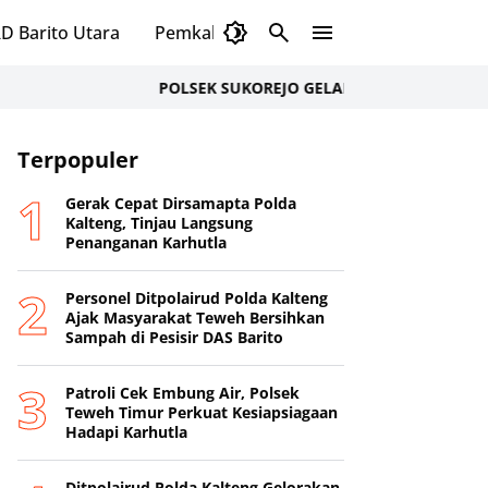
D Barito Utara
Pemkab Murung Raya
DPRD Murung
POLSEK SUKOREJO GELAR CIPTA KONDISI ANTISI
Terpopuler
Gerak Cepat Dirsamapta Polda
Kalteng, Tinjau Langsung
Penanganan Karhutla
Personel Ditpolairud Polda Kalteng
Ajak Masyarakat Teweh Bersihkan
Sampah di Pesisir DAS Barito
Patroli Cek Embung Air, Polsek
Teweh Timur Perkuat Kesiapsiagaan
Hadapi Karhutla
Ditpolairud Polda Kalteng Gelorakan