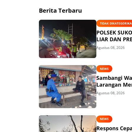
Berita Terbaru
TIDAK DIKATEGORIK
POLSEK SUKO
LIAR DAN P
Agustus 08, 2026
NEWS
Sambangi War
Larangan Me
Agustus 08, 2026
NEWS
Respons Cepa