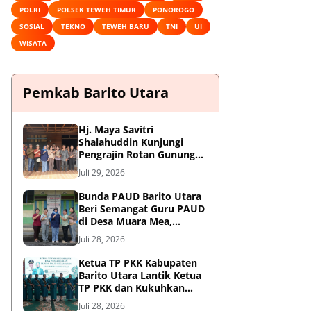
POLRI
POLSEK TEWEH TIMUR
PONOROGO
SOSIAL
TEKNO
TEWEH BARU
TNI
UI
WISATA
Pemkab Barito Utara
Hj. Maya Savitri
Shalahuddin Kunjungi
Pengrajin Rotan Gunung
Purei, Dorong HAKI dan
Juli 29, 2026
Penguatan UMKM Berbasis
Kearifan Lokal
Bunda PAUD Barito Utara
Beri Semangat Guru PAUD
di Desa Muara Mea,
Gunung Purei
Juli 28, 2026
Ketua TP PKK Kabupaten
Barito Utara Lantik Ketua
TP PKK dan Kukuhkan
Bunda PAUD 9 Kecamatan
Juli 28, 2026