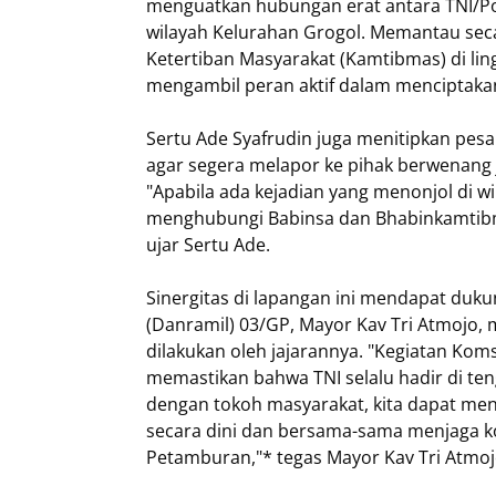
menguatkan hubungan erat antara TNI/Polr
wilayah Kelurahan Grogol. Memantau se
Ketertiban Masyarakat (Kamtibmas) di li
mengambil peran aktif dalam menciptakan
Sertu Ade Syafrudin juga menitipkan pes
agar segera melapor ke pihak berwenang
"Apabila ada kejadian yang menonjol di w
menghubungi Babinsa dan Bhabinkamtibmas
ujar Sertu Ade.
Sinergitas di lapangan ini mendapat du
(Danramil) 03/GP, Mayor Kav Tri Atmojo, 
dilakukan oleh jajarannya. "Kegiatan Ko
memastikan bahwa TNI selalu hadir di te
dengan tokoh masyarakat, kita dapat me
secara dini dan bersama-sama menjaga kon
Petamburan,"* tegas Mayor Kav Tri Atmoj