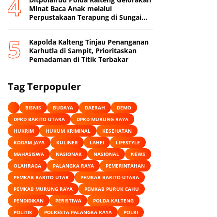
Minat Baca Anak melalui
Perpustakaan Terapung di Sungai
Mentaya
Kapolda Kalteng Tinjau Penanganan
Karhutla di Sampit, Prioritaskan
Pemadaman di Titik Terbakar
Tag Terpopuler
BISNIS
BUDAYA
DAERAH
DEMO
DPRD BARITO UTARA
DPRD MURUNG RAYA
HUKRIM
HUKUM KRIMINAL
KESEHATAN
KODAM JAYA
KULINER
LAHEI
LIFESTYLE
MAHASISWA
NASIONAK
NASIONAL
NEWS
OLAHRAGA
PALANGKA RAYA
PEMERINTAHAN
PEMKAB BARITO UTAR
PEMKAB BARITO UTARA
PEMKAB MURUNG RAYA
PEMKAB PURUK CAHU
PENDIDIKAN
PERISTIWA
POLDA KALTENG
POLITIK
POLRESTA PALANGKA RAYA
POLRI