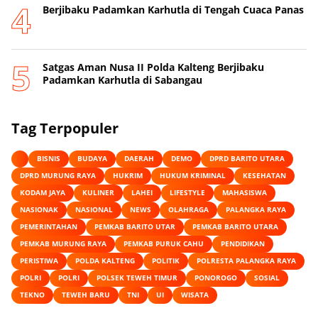
Berjibaku Padamkan Karhutla di Tengah Cuaca Panas
Satgas Aman Nusa II Polda Kalteng Berjibaku
Padamkan Karhutla di Sabangau
Tag Terpopuler
BISNIS
BUDAYA
DAERAH
DEMO
DPRD BARITO UTARA
DPRD MURUNG RAYA
HUKRIM
HUKUM KRIMINAL
KESEHATAN
KODAM JAYA
KULINER
LAHEI
LIFESTYLE
MAHASISWA
NASIONAK
NASIONAL
NEWS
OLAHRAGA
PALANGKA RAYA
PEMERINTAHAN
PEMKAB BARITO UTAR
PEMKAB BARITO UTARA
PEMKAB MURUNG RAYA
PEMKAB PURUK CAHU
PENDIDIKAN
PERISTIWA
POLDA KALTENG
POLITIK
POLRESTA PALANGKA RAYA
POLRI
POLRI
POLSEK TEWEH TIMUR
PONOROGO
SOSIAL
TEKNO
TEWEH BARU
TNI
UI
WISATA