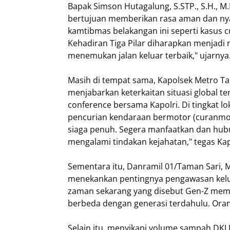
Bapak Simson Hutagalung, S.STP., S.H.,
bertujuan memberikan rasa aman dan ny
kamtibmas belakangan ini seperti kasus c
Kehadiran Tiga Pilar diharapkan menjadi 
menemukan jalan keluar terbaik," ujarnya
Masih di tempat sama, Kapolsek Metro Tam
menjabarkan keterkaitan situasi global 
conference bersama Kapolri. Di tingkat l
pencurian kendaraan bermotor (curanmor)
siaga penuh. Segera manfaatkan dan hubu
mengalami tindakan kejahatan," tegas Kap
Sementara itu, Danramil 01/Taman Sari, M
menekankan pentingnya pengawasan keluar
zaman sekarang yang disebut Gen-Z memi
berbeda dengan generasi terdahulu. Ora
Selain itu, menyikapi volume sampah DK