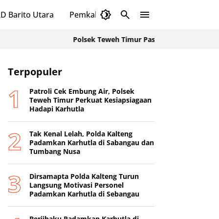
D Barito Utara
Pemkab Murung Raya
DPRD Murung
Polsek Teweh Timur Pasang Spanduk Stop Tambang
Terpopuler
Patroli Cek Embung Air, Polsek
Teweh Timur Perkuat Kesiapsiagaan
Hadapi Karhutla
Tak Kenal Lelah, Polda Kalteng
Padamkan Karhutla di Sabangau dan
Tumbang Nusa
Dirsamapta Polda Kalteng Turun
Langsung Motivasi Personel
Padamkan Karhutla di Sebangau
Berjibaku Padamkan Karhutla di