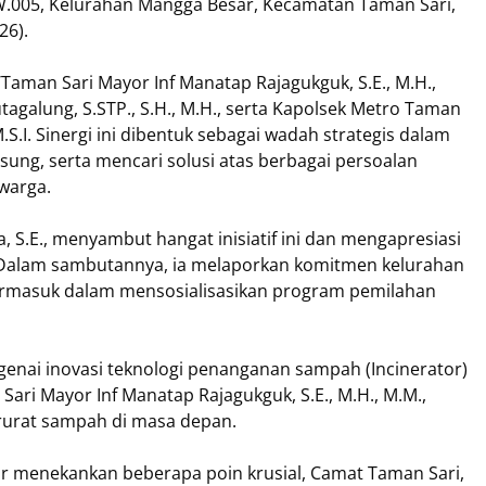
4/RW.005, Kelurahan Mangga Besar, Kecamatan Taman Sari,
26).
/Taman Sari Mayor Inf Manatap Rajagukguk, S.E., M.H.,
galung, S.STP., S.H., M.H., serta Kapolsek Metro Taman
.S.I. Sinergi ini dibentuk sebagai wadah strategis dalam
sung, serta mencari solusi atas berbagai persoalan
warga.
 S.E., menyambut hangat inisiatif ini dan mengapresiasi
ya. Dalam sambutannya, ia melaporkan komitmen kelurahan
, termasuk dalam mensosialisasikan program pemilahan
genai inovasi teknologi penanganan sampah (Incinerator)
ari Mayor Inf Manatap Rajagukguk, S.E., M.H., M.M.,
urat sampah di masa depan.
ar menekankan beberapa poin krusial, Camat Taman Sari,