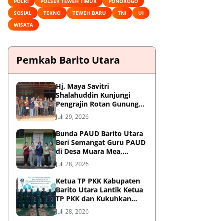
POLRI
POLSEK TEWEH TIMUR
PONOROGO
SOSIAL
TEKNO
TEWEH BARU
TNI
UI
WISATA
Pemkab Barito Utara
Hj. Maya Savitri
Shalahuddin Kunjungi
Pengrajin Rotan Gunung
Purei, Dorong HAKI dan
Juli 29, 2026
Penguatan UMKM Berbasis
Kearifan Lokal
Bunda PAUD Barito Utara
Beri Semangat Guru PAUD
di Desa Muara Mea,
Gunung Purei
Juli 28, 2026
Ketua TP PKK Kabupaten
Barito Utara Lantik Ketua
TP PKK dan Kukuhkan
Bunda PAUD 9 Kecamatan
Juli 28, 2026