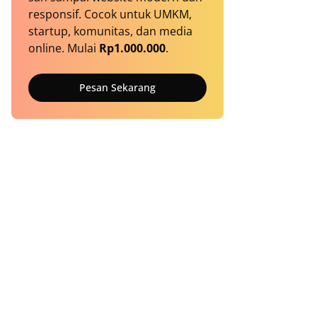
responsif. Cocok untuk UMKM,
startup, komunitas, dan media
online. Mulai
Rp1.000.000
.
Pesan Sekarang