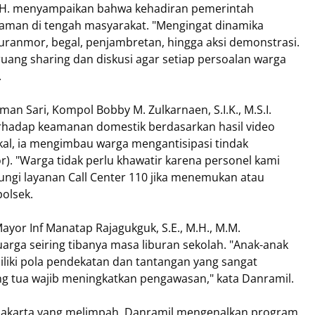
 M.H. menyampaikan bahwa kehadiran pemerintah
aman di tengah masyarakat. "Mengingat dinamika
uranmor, begal, penjambretan, hingga aksi demonstrasi.
ruang sharing dan diskusi agar setiap persoalan warga
.
an Sari, Kompol Bobby M. Zulkarnaen, S.I.K., M.S.I.
terhadap keamanan domestik berdasarkan hasil video
okal, ia mengimbau warga mengantisipasi tindak
. "Warga tidak perlu khawatir karena personel kami
ngi layanan Call Center 110 jika menemukan atau
olsek.
ayor Inf Manatap Rajagukguk, S.E., M.H., M.M.
ga seiring tibanya masa liburan sekolah. "Anak-anak
liki pola pendekatan dan tantangan yang sangat
ng tua wajib meningkatkan pengawasan," kata Danramil.
I Jakarta yang melimpah, Danramil mengenalkan program