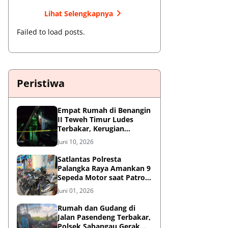
Lihat Selengkapnya
Failed to load posts.
Peristiwa
Empat Rumah di Benangin
II Teweh Timur Ludes
Terbakar, Kerugian
Diperkirakan Rp550 Juta
Juni 10, 2026
Satlantas Polresta
Palangka Raya Amankan 9
Sepeda Motor saat Patroli
Antisipasi Balapan Liar
Juni 01, 2026
Rumah dan Gudang di
Jalan Pasendeng Terbakar,
Polsek Sabangau Gerak